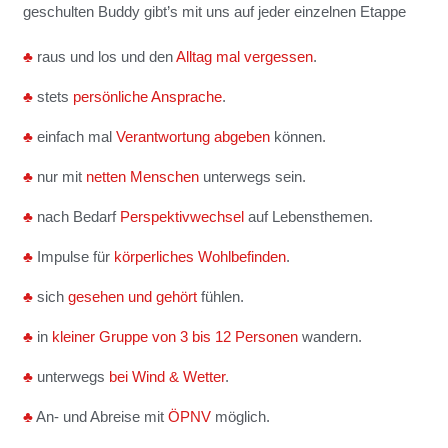
geschulten Buddy gibt’s mit uns a
uf jeder einzelnen Etappe
♣
raus und los und den
Alltag mal vergessen
.
♣
stets
persönliche Ansprache
.
♣
einfach mal
Verantwortung abgeben
können.
♣
nur mit
netten Menschen
unterwegs sein.
♣
nach Bedarf
Perspektivwechsel
auf Lebensthemen.
♣
Impulse für
körperliches Wohlbefinden
.
♣
sich
gesehen und gehört
fühlen.
♣
in
kleiner Gruppe von 3 bis 12 Personen
wandern.
♣
unterwegs
bei Wind & Wetter
.
♣
An- und Abreise mit
ÖPNV
möglich.