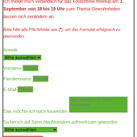
Ich melde mich verbindlich für das kostenfreie Meetup am
1.
September von 18 bis 19 Uhr
zum Thema
Gewohnheiten
lassen sich verändern
an.
Bitte fülle alle Pflichtfelder aus (
*
), um das Formular erfolgreich zu
übersenden.
Anrede
Vorname
Familienname
E-Mail
Das möchte ich noch loswerden
So bin ich auf Sprechlaufwandern aufmerksam geworden